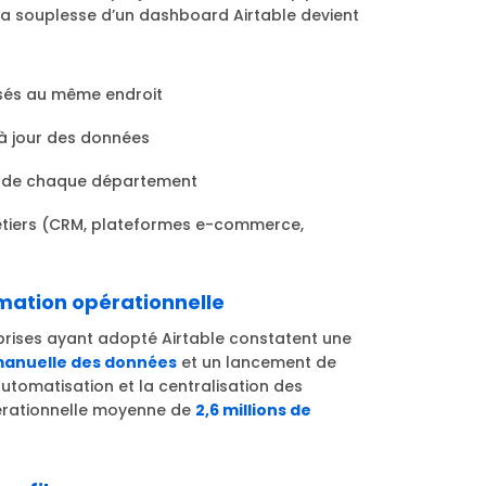
 la souplesse d’un dashboard Airtable devient
isés au même endroit
 à jour des données
ns de chaque département
métiers (CRM, plateformes e-commerce,
mation opérationnelle
eprises ayant adopté Airtable constatent une
 manuelle des données
et un lancement de
’automatisation et la centralisation des
érationnelle moyenne de
2,6 millions de