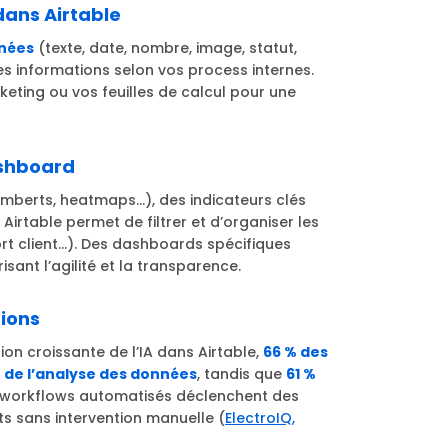
dans Airtable
nnées
(texte, date, nombre, image, statut,
les informations selon vos process internes.
eting ou vos feuilles de calcul pour une
ashboard
berts, heatmaps…), des indicateurs clés
rtable permet de filtrer et d’organiser les
ort client…). Des dashboards spécifiques
ant l’agilité et la transparence.
tions
on croissante de l’IA dans Airtable,
66 % des
 de l’analyse des données
, tandis que
61 %
s workflows automatisés déclenchent des
ts sans intervention manuelle (
ElectroIQ,