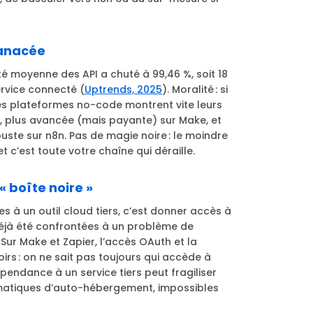
panacée
ilité moyenne des API a chuté à 99,46 %, soit 18
rvice connecté (
Uptrends, 2025
). Moralité : si
es plateformes no-code montrent vite leurs
r, plus avancée (mais payante) sur Make, et
ste sur n8n. Pas de magie noire : le moindre
et c’est toute votre chaîne qui déraille.
 « boîte noire »
nes à un outil cloud tiers, c’est donner accès à
déjà été confrontées à un problème de
. Sur Make et Zapier, l’accès OAuth et la
noirs : on ne sait pas toujours qui accède à
dépendance à un service tiers peut fragiliser
ématiques d’auto-hébergement, impossibles