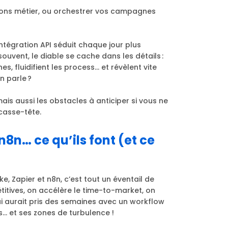
ations métier, ou orchestrer vos campagnes
intégration API séduit chaque jour plus
uvent, le diable se cache dans les détails :
, fluidifient les process… et révèlent vite
n parle ?
ais aussi les obstacles à anticiper si vous ne
casse-tête.
n8n… ce qu’ils font (et ce
 Zapier et n8n, c’est tout un éventail de
titives, on accélère le time-to-market, on
i aurait pris des semaines avec un workflow
s… et ses zones de turbulence !