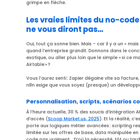
grimpe en flèche.
Les vraies limites du no-code
ne vous diront pas…
Oui, tout ça sonne bien. Mais – car il y a un « mai
quand l’entreprise grandit. Donnons dans le concr
exotique, ou aller plus loin que le simple « si ce 
Airtable » ?
Vous l’aurez senti : Zapier dégaine vite sa factur
n8n exige que vous soyez (presque) un développ
Personnalisation, scripts, scénarios co
À l’heure actuelle, 30 % des soucis d’intégration AP
d’accès (
Scoop Market.us, 2025
). Et la réalité, 
porte aux logiques métier avancées : scripting re
limitée sur les offres de base, data manipulée en
code pas vraiment... D’où la nécessité, tôt ou tar