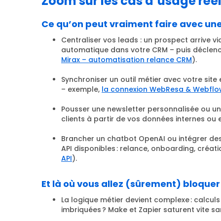
Zoom sur les cas d’usage réels
Ce qu’on peut vraiment faire avec un
Centraliser vos leads : un prospect arrive v
automatique dans votre CRM – puis déclenc
Mirax – automatisation relance CRM
).
Synchroniser un outil métier avec votre sit
– exemple,
la connexion WebResa & Webflow
Pousser une newsletter personnalisée ou u
clients à partir de vos données internes ou 
Brancher un chatbot OpenAI ou intégrer des 
API disponibles : relance, onboarding, créati
API
).
Et là où vous allez (sûrement) bloquer
La logique métier devient complexe : calculs
imbriquées ? Make et Zapier saturent vite sa