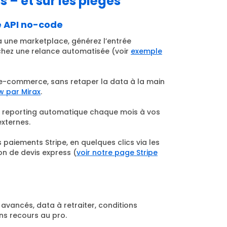
 – et sur les pièges
e API no-code
ia une marketplace, générez l’entrée
hez une relance automatisée (voir
exemple
e e-commerce, sans retaper la data à la main
 par Mirax
.
n reporting automatique chaque mois à vos
externes.
paiements Stripe, en quelques clics via les
on de devis express (
voir notre page Stripe
 avancés, data à retraiter, conditions
ns recours au pro.