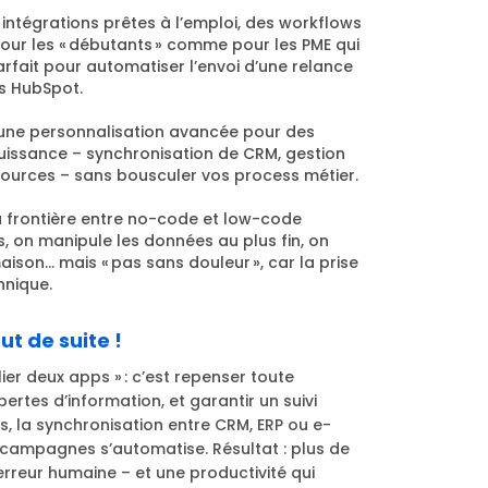
00 intégrations prêtes à l’emploi, des workflows
our les « débutants » comme pour les PME qui
rfait pour automatiser l’envoi d’une relance
ns HubSpot.
re une personnalisation avancée pour des
uissance – synchronisation de CRM, gestion
sources – sans bousculer vos process métier.
la frontière entre no-code et low-code
, on manipule les données au plus fin, on
aison… mais « pas sans douleur », car la prise
hnique.
ut de suite !
lier deux apps » : c’est repenser toute
 pertes d’information, et garantir un suivi
, la synchronisation entre CRM, ERP ou e-
s campagnes s’automatise. Résultat : plus de
erreur humaine – et une productivité qui