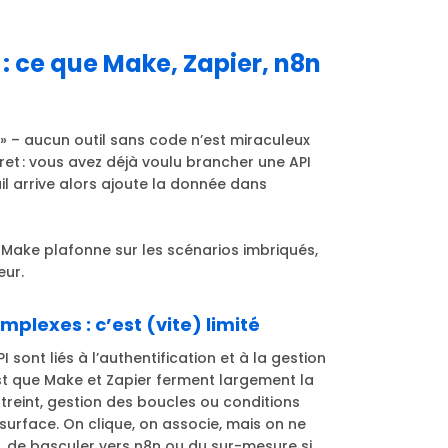
 : ce que Make, Zapier, n8n
s » – aucun outil sans code n’est miraculeux
et : vous avez déjà voulu brancher une API
mail arrive alors ajoute la donnée dans
e, Make plafonne sur les scénarios imbriqués,
eur.
mplexes : c’est (vite) limité
I sont liés à l’authentification et à la gestion
c’est que Make et Zapier ferment largement la
streint, gestion des boucles ou conditions
 surface. On clique, on associe, mais on ne
d, de basculer vers n8n ou du sur-mesure si