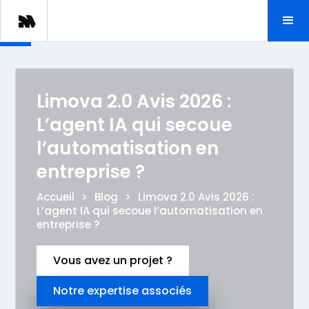
Limova 2.0 Avis 2026 :
L’agent IA qui secoue
l’automatisation en
entreprise ?
Accueil
>
Blog
>
Limova 2.0 Avis 2026 :
L’agent IA qui secoue l’automatisation en
entreprise ?
Vous avez un projet ?
Notre expertise associés