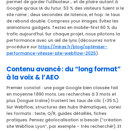
permet de garder l’utilisateur… et de plaire autant à
Google qu’aux IA du futur. 53 % des visiteurs fuient si le
site rame ; deux secondes de latence, et hop : le taux
de rebond double. Compress your images. Évitez les
animations gadgets. Testez en mobile-first 60 % du
trafic aujourd’hui. Sur chaque projet, nous pilotons la
performance avec un œil de lynx (découvrez notre
procédure sur
https://mirax.fr/blog/optimiser-
performance-vitesse-site-webflow-2025
).
Contenu avancé : du “long format”
à la voix & l’AEO
Premier constat : une page Google bien classée fait
en moyenne 1 890 mots. Les recherches à 3 mots et
plus (longue traîne) trustent les taux de clic (>35 %).
Sur Webflow, structurez des hubs thématiques, variez
les formats : texte, Q/R, guides détaillés, fiches
pratiques. Pensez géolocalisation si besoin (“création
site Webflow Lyon”, par exemple – très recherché!). Et