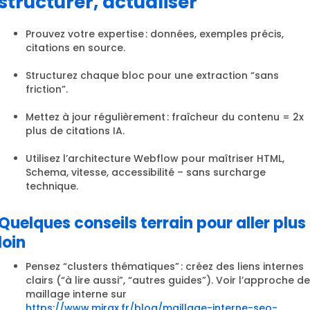
structurer, actualiser
Prouvez votre expertise : données, exemples précis,
citations en source.
Structurez chaque bloc pour une extraction “sans
friction”.
Mettez à jour régulièrement : fraîcheur du contenu = 2x
plus de citations IA.
Utilisez l’architecture Webflow pour maîtriser HTML,
Schema, vitesse, accessibilité – sans surcharge
technique.
Quelques conseils terrain pour aller plus
loin
Pensez “clusters thématiques” : créez des liens internes
clairs (“à lire aussi”, “autres guides”). Voir l’approche de
maillage interne sur
https://www.mirax.fr/blog/maillage-interne-seo-