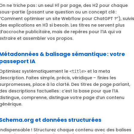
On ne triche pas : un seul H1 par page, des H2 pour chaque
sous-partie (posant une question ou un concept clé :
“Comment optimiser un site Webflow pour ChatGPT ?”), suivi
des explications en H3 si besoin. Les titres ne servent plus
d’accroche publicitaire, mais de repères pour l’IA qui va
extraire et assembler vos propos.
Métadonnées & balisage sémantique : votre
passeport IA
Optimisez systématiquement le
et la meta
<title>
description. Faites simple, précis, véridique – finies les
surpromesses, place à la clarté. Des titres de page parlant,
des descriptions factuelles : c’est la base pour que l’IA
distingue, comprenne, distingue votre page d’un contenu
générique.
Schema.org et données structurées
Indispensable ! Structurez chaque contenu avec des balises