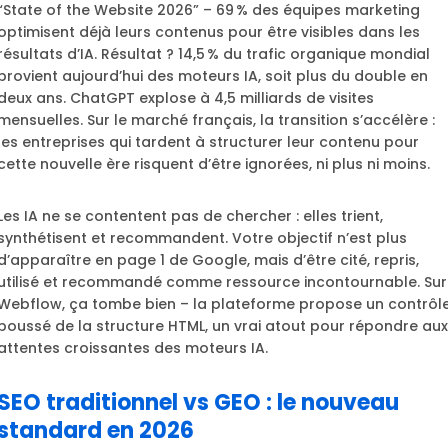
“State of the Website 2026” – 69 % des équipes marketing
optimisent déjà leurs contenus pour être visibles dans les
résultats d’IA. Résultat ? 14,5 % du trafic organique mondial
provient aujourd’hui des moteurs IA, soit plus du double en
deux ans. ChatGPT explose à 4,5 milliards de visites
mensuelles. Sur le marché français, la transition s’accélère :
les entreprises qui tardent à structurer leur contenu pour
cette nouvelle ère risquent d’être ignorées, ni plus ni moins.
Les IA ne se contentent pas de chercher : elles trient,
synthétisent et recommandent. Votre objectif n’est plus
d’apparaître en page 1 de Google, mais d’être cité, repris,
utilisé et recommandé comme ressource incontournable. Sur
Webflow, ça tombe bien – la plateforme propose un contrôl
poussé de la structure HTML, un vrai atout pour répondre aux
attentes croissantes des moteurs IA.
SEO traditionnel vs GEO : le nouveau
standard en 2026