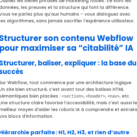
Oubliez les belles phrases de marketing floues : ce sont les
données, les preuves et la structure qui font la différence.
Vous ne parlez plus qu’aux humains – vous dialoguez avec
les algorithmes, sans jamais sacrifier l’expérience utilisateur.
Structurer son contenu Webflow
pour maximiser sa “citabilité” IA
Structurer, baliser, expliquer : la base du
succès
Sur Webflow, tout commence par une architecture logique.
Un site bien structuré, c’est avant tout des balises HTML
sémantiques bien placées :
,
,
, etc.
<section>
<header>
<nav>
Une structure claire favorise l’accessibilité, mais c’est aussi le
meilleur moyen d’aider les robots IA à comprendre et extrair
vos blocs d’information.
Hiérarchie parfaite : H1, H2, H3, et rien d’autre