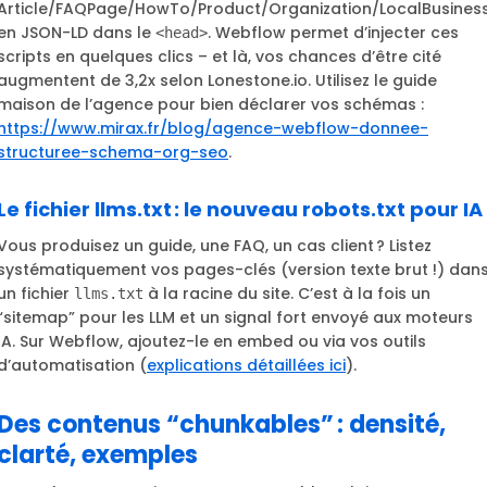
Article/FAQPage/HowTo/Product/Organization/LocalBusines
en JSON-LD dans le
. Webflow permet d’injecter ces
<head>
scripts en quelques clics – et là, vos chances d’être cité
augmentent de 3,2x selon Lonestone.io. Utilisez le guide
maison de l’agence pour bien déclarer vos schémas :
https://www.mirax.fr/blog/agence-webflow-donnee-
structuree-schema-org-seo
.
Le fichier llms.txt : le nouveau robots.txt pour IA
Vous produisez un guide, une FAQ, un cas client ? Listez
systématiquement vos pages-clés (version texte brut !) dan
un fichier
à la racine du site. C’est à la fois un
llms.txt
“sitemap” pour les LLM et un signal fort envoyé aux moteurs
IA. Sur Webflow, ajoutez-le en embed ou via vos outils
d’automatisation (
explications détaillées ici
).
Des contenus “chunkables” : densité,
clarté, exemples