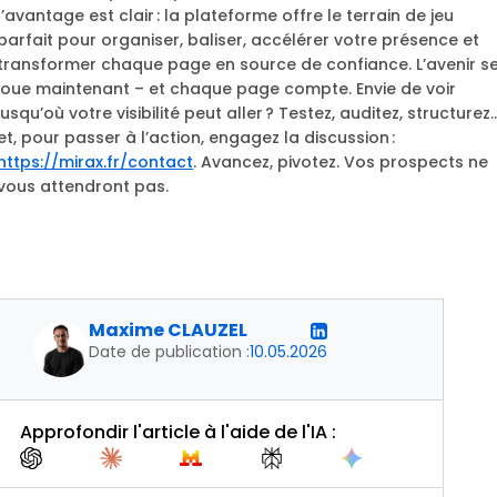
l’avantage est clair : la plateforme offre le terrain de jeu
parfait pour organiser, baliser, accélérer votre présence et
transformer chaque page en source de confiance. L’avenir s
joue maintenant – et chaque page compte. Envie de voir
jusqu’où votre visibilité peut aller ? Testez, auditez, structurez
et, pour passer à l’action, engagez la discussion :
https://mirax.fr/contact
. Avancez, pivotez. Vos prospects ne
vous attendront pas.
Maxime CLAUZEL
Date de publication :
10.05.2026
Approfondir l'article à l'aide de l'IA :