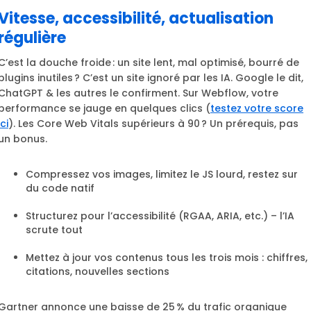
Vitesse, accessibilité, actualisation
régulière
C’est la douche froide : un site lent, mal optimisé, bourré de
plugins inutiles ? C’est un site ignoré par les IA. Google le dit,
ChatGPT & les autres le confirment. Sur Webflow, votre
performance se jauge en quelques clics (
testez votre score
ici
). Les Core Web Vitals supérieurs à 90 ? Un prérequis, pas
un bonus.
Compressez vos images, limitez le JS lourd, restez sur
du code natif
Structurez pour l’accessibilité (RGAA, ARIA, etc.) – l’IA
scrute tout
Mettez à jour vos contenus tous les trois mois : chiffres,
citations, nouvelles sections
Gartner annonce une baisse de 25 % du trafic organique