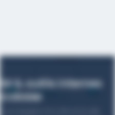
Nocobase ?
Retrouvez la liste des projets web compatible avec
l’utilisation de la technologie Nocobase.
M & outils internes
ocobase
z vos équipes d'un CRM et d'outils