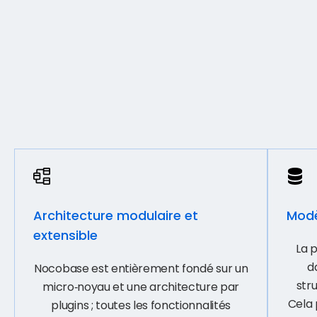
Architecture modulaire et
Modè
extensible
La 
d
Nocobase est entièrement fondé sur un
str
micro‑noyau et une architecture par
Cela 
plugins ; toutes les fonctionnalités