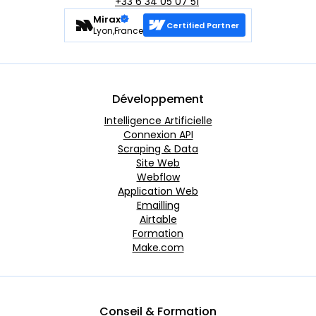
+33 6 34 05 07 51
Mirax
Certified Partner
Lyon,France
Développement
Intelligence Artificielle
Connexion API
Scraping & Data
Site Web
Webflow
Application Web
Emailling
Airtable
Formation
Make.com
Conseil & Formation